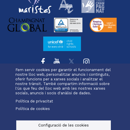
Fem servir cookies per garantir el funcionament del
nostre lloc web, personalitzar anuncis i continguts,
oferir funcions per a xarxes socials i analitzar el
L'escola
Projecte educatiu
Oferta educativa
nostre trànsit. També compartim informació sobre
Menu
Serveis i extraescolars
Pastoral
Matrícula
l'ús que feu del lloc web amb les nostres xarxes
footer
socials, anuncis i socis d'anàlisi de dades.
Política de privacitat
-
Política de cookies
Alexia
Office 365
immaculada
Menu
legals
Configuració de les cookies
© Maristes Catalunya, 2025