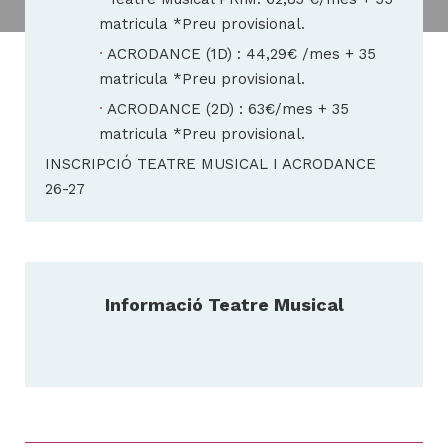
matricula *Preu provisional.
Cost
ACRODANCE (1D) : 44,29€ /mes + 35
H
matricula *Preu provisional.
ll
Cost
ACRODANCE (2D) : 63€/mes + 35
i
matricula *Preu provisional.
a
INSCRIPCIÓ TEATRE MUSICAL I ACRODANCE
l
26-27
P
P
Informació Teatre Musical