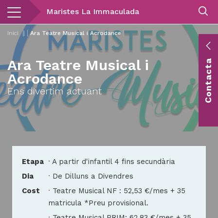
Vés
Maristes La Immaculada
al
contingut
Inici
|
Ara Teatre Musical i Acrodance
E
Ara Teatre Musical i
Contacta
c
Acrodance
Co
Ens divertim actuant
vis
Etapa
A partir d'infantil 4 fins secundària
Dia
De Dilluns a Divendres
Cost
Teatre Musical NF : 52,53 €/mes + 35
matricula *Preu provisional.
Cost
Teatre Musical PRIM: 62,83 €/mes + 35