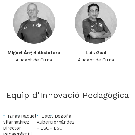
Miguel Ángel Alcántara
Luís Gual
Ajudant de Cuina
Ajudant de Cuina
Equip d'Innovació Pedagògica
Ignasi
Raquel
Estel
Begoña
Vilarnau -
Pérez
Aubert
Hernández
Director
-
- ESO
- ESO
Pedagògic
Infantil