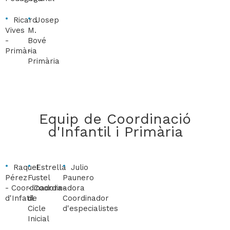
Ricard
Josep
Vives
M.
-
Bové
Primària
-
Primària
Equip de Coordinació
d'Infantil i Primària
Raquel
Estrella
Julio
Pérez
Fustel
Paunero
-
Coordinadora
-
Coordinadora
-
d'Infatil
de
Coordinador
Cicle
d'especialistes
Inicial