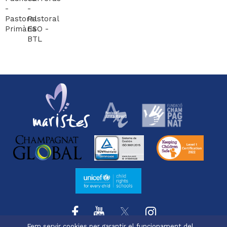
-
-
Pastoral
Pastoral
Primària
ESO -
BTL
Fem servir cookies per garantir el funcionament del