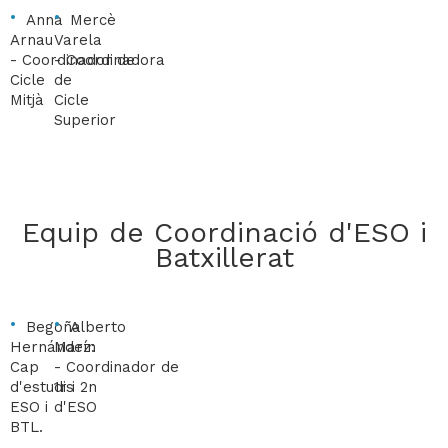
Anna
Mercè
Arnau
Varela
-
Coordinador de
-
Coordinadora
Cicle
de
Mitjà
Cicle
Superior
Equip de Coordinació d'ESO i
Batxillerat
Begoña
Alberto
Hernández:
Marín
Cap
-
Coordinador de
d'estudis
1r i 2n
ESO i
d'ESO
BTL.