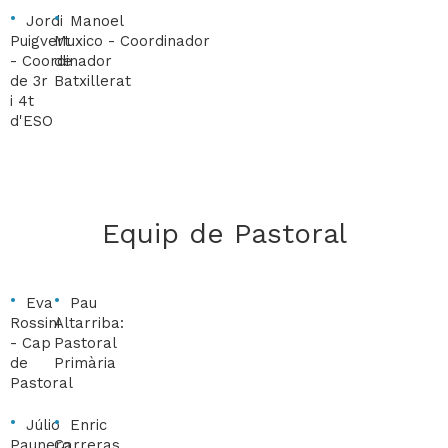
Jordi
Manoel
Puigvert
Muxico -
Coordinador
-
Coordinador
de
de 3r
Batxillerat
i 4t
d'ESO
Equip de Pastoral
Eva
Pau
Rossini
Altarriba:
- Cap
Pastoral
de
Primària
Pastoral
Júlio
Enric
Paunero
Carreras