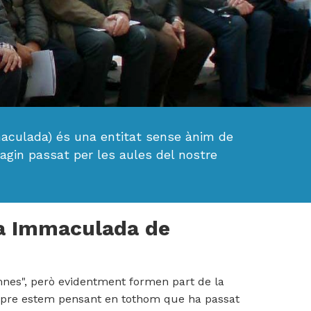
He
lleg
i
ac
aculada) és una entitat sense ànim de
la
hagin passat per les aules del nostre
Pol
Pri
La Immaculada de
umnes", però evidentment formen part de la
sempre estem pensant en tothom que ha passat