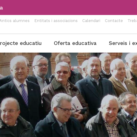
a
Antics alumnes
Entitats i associacions
Calendari
Contacte
Treb
rojecte educatiu
Oferta educativa
Serveis i e
ada