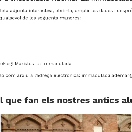
tlleta adjunta interactiva, obrir-la, omplir les dades i desp
en qualsevol de les següents maneres:
Col·legi Maristes La Immaculada
lo com arxiu a l’adreça electrònica:
immaculada.ademar@
l que fan els nostres antics 