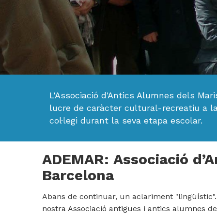
L'Associació d'Antics Alumnes dels Ma
lucre de caràcter cultural-recreatiu a l
col·legi durant la seva etapa escolar.
ADEMAR: Associació d’A
Barcelona
Abans de continuar, un aclariment "lingüístic"
nostra Associació antigues i antics alumnes d