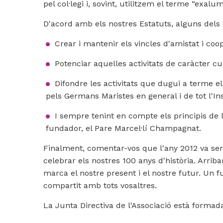
pel col·legi i, sovint, utilitzem el terme “exa
D'acord amb els nostres Estatuts, alguns del
Crear i mantenir els vincles d'amistat i coo
Potenciar aquelles activitats de caràcter cul
Difondre les activitats que dugui a terme el 
pels Germans Maristes en general i de tot l'In
I sempre tenint en compte els principis de l
fundador, el Pare Marcel·lí Champagnat.
Finalment, comentar-vos que l'any 2012 va se
celebrar els nostres 100 anys d'història. Arrib
marca el nostre present i el nostre futur. Un f
compartit amb tots vosaltres.
La Junta Directiva de l'Associació està forma