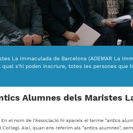
ristes La Immaculada de Barcelona (ADEMAR La Imm
a qual s'hi poden inscriure, totes les persones que 
ntics Alumnes dels Maristes 
. En el nom de l'Associació hi apareix el terme "antics al
el Col·legi. Així, quan ens referim als "antics alumnes", 