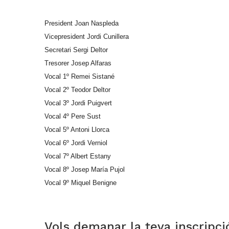
President Joan Naspleda
Vicepresident Jordi Cunillera
Secretari Sergi Deltor
Tresorer Josep Alfaras
Vocal 1º Remei Sistané
Vocal 2º Teodor Deltor
Vocal 3º Jordi Puigvert
Vocal 4º Pere Sust
Vocal 5º Antoni Llorca
Vocal 6º Jordi Verniol
Vocal 7º Albert Estany
Vocal 8º Josep María Pujol
Vocal 9º Miquel Benigne
Vols demanar la teva inscripc