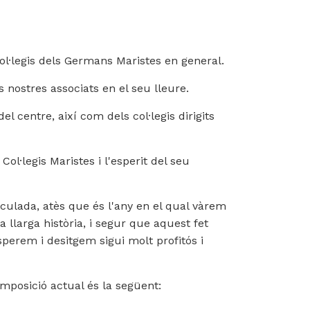
col·legis dels Germans Maristes en general.
s nostres associats en el seu lleure.
l centre, així com dels col·legis dirigits
l·legis Maristes i l'esperit del seu
ulada, atès que és l'any en el qual vàrem
 llarga història, i segur que aquest fet
sperem i desitgem sigui molt profitós i
mposició actual és la següent: