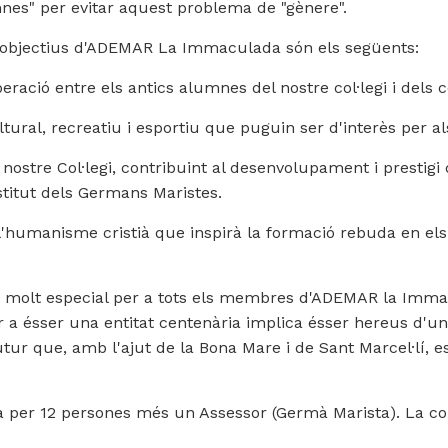
lumnes" per evitar aquest problema de "gènere".
s objectius d'ADEMAR La Immaculada són els següents:
peració entre els antics alumnes del nostre col·legi i dels 
tural, recreatiu i esportiu que puguin ser d'interès per al
nostre Col·legi, contribuint al desenvolupament i prestigi de
stitut dels Germans Maristes.
'humanisme cristià que inspirà la formació rebuda en els Co
r molt especial per a tots els membres d'ADEMAR la Immac
ar a ésser una entitat centenària implica ésser hereus d'una
utur que, amb l'ajut de la Bona Mare i de Sant Marcel·lí, e
da per 12 persones més un Assessor (Germà Marista). La co