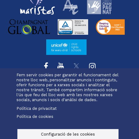
Fem servir cookies per garantir el funcionament del
nostre lloc web, personalitzar anuncis i continguts,
oferir funcions per a xarxes socials i analitzar el
L'escola
Projecte educatiu
Oferta educativa
Menu
nostre trànsit. També compartim informació sobre
Serveis i extraescolars
Pastoral
Matrícula
l'ús que feu del lloc web amb les nostres xarxes
footer
socials, anuncis i socis d'anàlisi de dades.
Política de privacitat
-
Política de cookies
Alexia
Office 365
immaculada
Menu
legals
Configuració de les cookies
© Maristes Catalunya, 2025