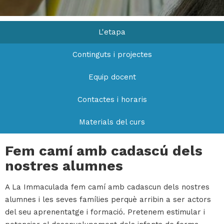
L'etapa
H
ll
Continguts i projectes
i
a
Equip docent
l
Contactes i horaris
P
P
Materials del curs
Fem camí amb cadascú dels
nostres alumnes
A La Immaculada fem camí amb cadascun dels nostres
alumnes i les seves famílies perquè arribin a ser actors
del seu aprenentatge i formació. Pretenem estimular i