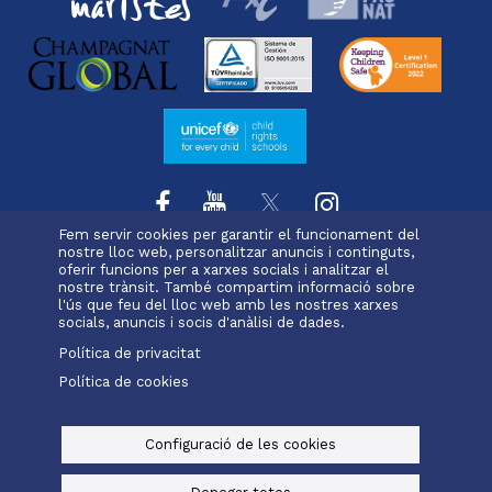
Fem servir cookies per garantir el funcionament del
nostre lloc web, personalitzar anuncis i continguts,
oferir funcions per a xarxes socials i analitzar el
L'escola
Projecte educatiu
Oferta educativa
nostre trànsit. També compartim informació sobre
Menu
Serveis i extraescolars
Pastoral
Matrícula
l'ús que feu del lloc web amb les nostres xarxes
footer
socials, anuncis i socis d'anàlisi de dades.
Política de privacitat
-
Política de cookies
Alexia
Office 365
immaculada
Menu
legals
Configuració de les cookies
© Maristes Catalunya, 2025
Avís legal, política de privacitat i cookies