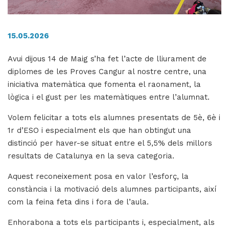
15.05.2026
H
ll
Avui dijous 14 de Maig s’ha fet l’acte de lliurament de
i
diplomes de les Proves Cangur al nostre centre, una
a
iniciativa matemàtica que fomenta el raonament, la
l
lògica i el gust per les matemàtiques entre l’alumnat.
P
P
Volem felicitar a tots els alumnes presentats de 5è, 6è i
1r d’ESO i especialment els que han obtingut una
distinció per haver-se situat entre el 5,5% dels millors
resultats de Catalunya en la seva categoria.
Aquest reconeixement posa en valor l’esforç, la
constància i la motivació dels alumnes participants, així
com la feina feta dins i fora de l’aula.
Enhorabona a tots els participants i, especialment, als