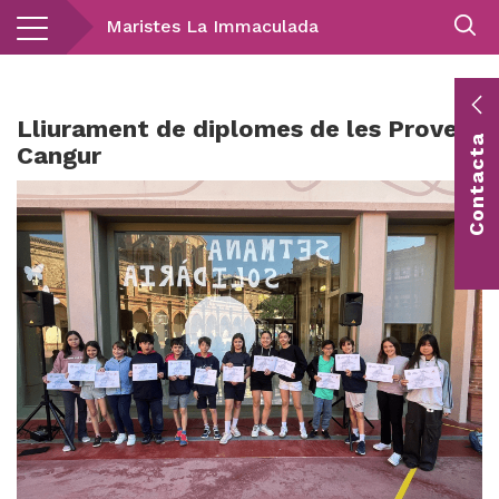
Vés
Maristes La Immaculada
al
contingut
E
Lliurament de diplomes de les Proves
Contacta
c
Cangur
Co
vis