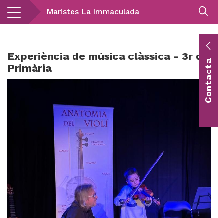
Vés
Maristes La Immaculada
al
contingut
E
Experiència de música clàssica - 3r de
Contacta
c
Primària
Co
vis