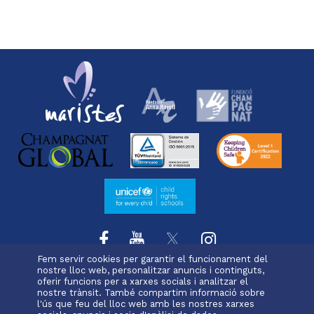
Fem servir cookies per garantir el funcionament del
nostre lloc web, personalitzar anuncis i continguts,
oferir funcions per a xarxes socials i analitzar el
L'escola
Projecte educatiu
Oferta educativa
nostre trànsit. També compartim informació sobre
Menu
Serveis i extraescolars
Pastoral
Matrícula
l'ús que feu del lloc web amb les nostres xarxes