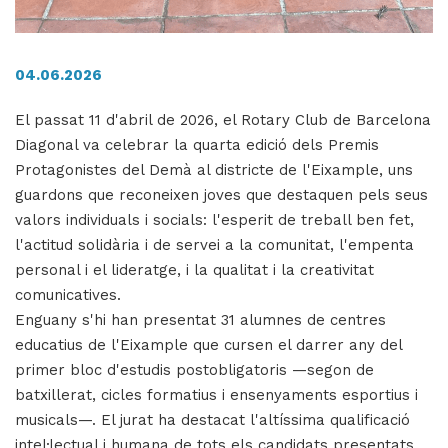
04.06.2026
El passat 11 d'abril de 2026, el Rotary Club de Barcelona
Diagonal va celebrar la quarta edició dels Premis
Protagonistes del Demà al districte de l'Eixample, uns
guardons que reconeixen joves que destaquen pels seus
valors individuals i socials: l'esperit de treball ben fet,
l'actitud solidària i de servei a la comunitat, l'empenta
personal i el lideratge, i la qualitat i la creativitat
comunicatives.
Enguany s'hi han presentat 31 alumnes de centres
educatius de l'Eixample que cursen el darrer any del
primer bloc d'estudis postobligatoris —segon de
batxillerat, cicles formatius i ensenyaments esportius i
musicals—. El jurat ha destacat l'altíssima qualificació
intel·lectual i humana de tots els candidats presentats,