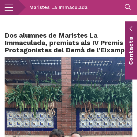
Vés
Maristes La Immaculada
al
contingut
E
Dos alumnes de Maristes La
Contacta
c
Immaculada, premiats als IV Premis
Protagonistes del Demà de l'Eixample
Co
vis