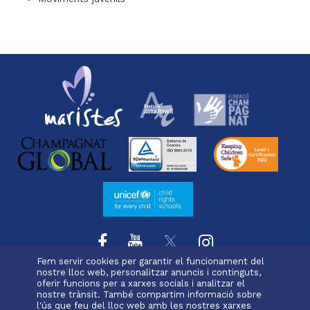
Fem servir cookies per garantir el funcionament del
nostre lloc web, personalitzar anuncis i continguts,
oferir funcions per a xarxes socials i analitzar el
L'escola
Projecte educatiu
Oferta educativa
Menu
nostre trànsit. També compartim informació sobre
Serveis i extraescolars
Pastoral
Matrícula
l'ús que feu del lloc web amb les nostres xarxes