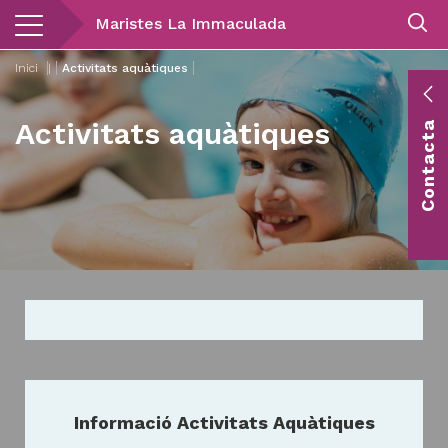
Vés
Maristes La Immaculada
al
contingut
Inici
|
Activitats aquàtiques
E
Activitats aquàtiques
Contacta
c
Co
vis
Informació Activitats Aquàtiques