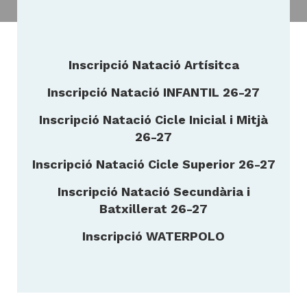
H
Inscripció Natació Artísitca
ll
i
Inscripció Natació INFANTIL 26-27
a
Inscripció Natació Cicle Inicial i Mitjà
l
26-27
P
P
Inscripció Natació Cicle Superior 26-27
Inscripció Natació Secundària i
Batxillerat 26-27
Inscripció WATERPOLO